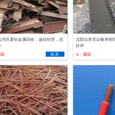
沈河区废铝金属回收，诚信经营，优
沈阳法库凭证账单销
介
好评
面议
联系
面议
¥：