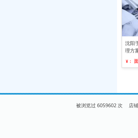
沈阳
理方
¥：
被浏览过 6059602 次 店