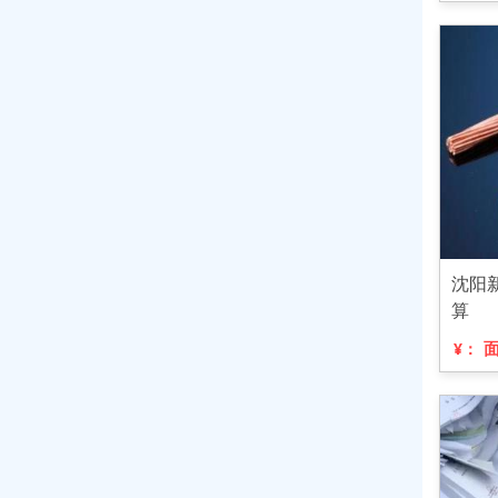
沈阳
算
¥：