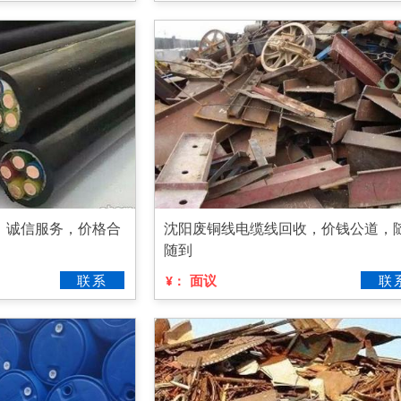
，诚信服务，价格合
沈阳废铜线电缆线回收，价钱公道，
随到
联系
面议
联
¥：