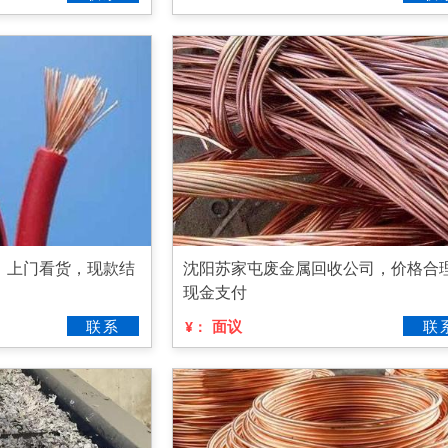
，上门看货，现款结
沈阳苏家屯废金属回收公司，价格合
现金支付
联系
面议
联
¥：