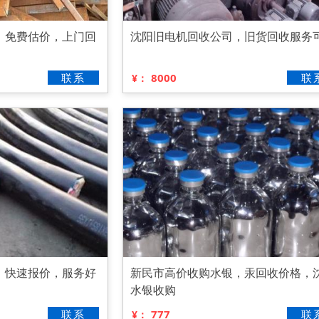
，免费估价，上门回
沈阳旧电机回收公司，旧货回收服务
联系
8000
联
¥：
，快速报价，服务好
新民市高价收购水银，汞回收价格，
水银收购
联系
777
联
¥：