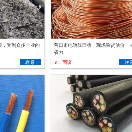
毁，受到众多企业的
营口市电缆线回收，现场验货估价，
省力
联系
面议
联
¥：