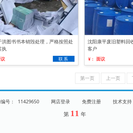
于洪图书书本销毁处理，严格按照处
沈阳康平废旧塑料回
案执
客户
面议
联系
面议
¥：
第一页
上一页
铺编号：
11429650
网店登录
免费注册
技术支持
11
第
年