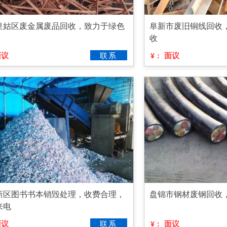
皇姑区废金属废品回收，致力于绿色
阜新市废旧铜线回收
收
面议
联系
面议
¥：
新区图书书本销毁处理，收费合理，
盘锦市钢材废钢回收
来电
面议
联系
面议
¥：