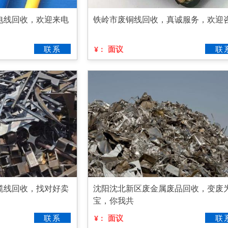
电线回收，欢迎来电
铁岭市废铜线回收，真诚服务，欢迎
联系
面议
联
¥：
缆线回收，找对好卖
沈阳沈北新区废金属废品回收，变废
宝，你我共
联系
面议
联
¥：