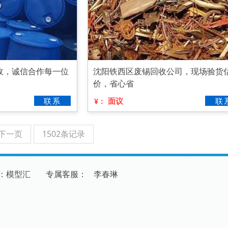
收，诚信合作每一位
沈阳铁西区废锡回收公司，现场验货
价，省心省
联系
面议
联
¥：
下一页
1502条记录
：模型汇
专
属
客
服
：
李春琳