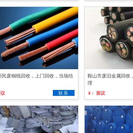
新民废铜线回收，上门回收，当场结
鞍山市废旧金属回收
理
面议
联系
面议
¥：