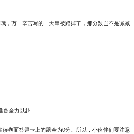
笔哦，万一辛苦写的一大串被蹭掉了，那分数岂不是减减
,准备全力以赴
常读卷而答题卡上的题全为0分。所以，小伙伴们要注意