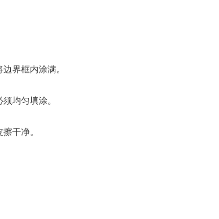
将边界框内涂满。
必须均匀填涂。
皮擦干净。