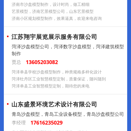
济南市沙盘模型制作，设计时尚，做工精细
艺景模型，济南艺景模型公司，山东艺景模型
济南小区规划模型制作，效果逼真，欢迎来电咨询
江苏翔宇展览展示服务有限公司
菏泽沙盘模型公司，菏泽数字沙盘模型，菏泽建筑模型
制作
13605203082
贾总
菏泽单县学校沙盘模型制作，种类规格多样化设计
菏泽牡丹区工业智慧模型定制，质量保证，随叫随到
菏泽单县工业智慧模型定制，期待您的来电
山东盛景环境艺术设计有限公司
青岛沙盘模型，青岛工业设备模型，青岛沙盘模型公司
17616235029
李经理