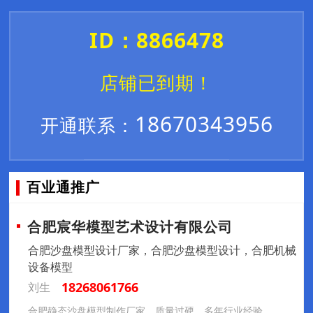
ID：8866478
店铺已到期！
18670343956
开通联系：
百业通推广
合肥宸华模型艺术设计有限公司
合肥沙盘模型设计厂家，合肥沙盘模型设计，合肥机械
设备模型
18268061766
刘生
合肥静态沙盘模型制作厂家，质量过硬，多年行业经验