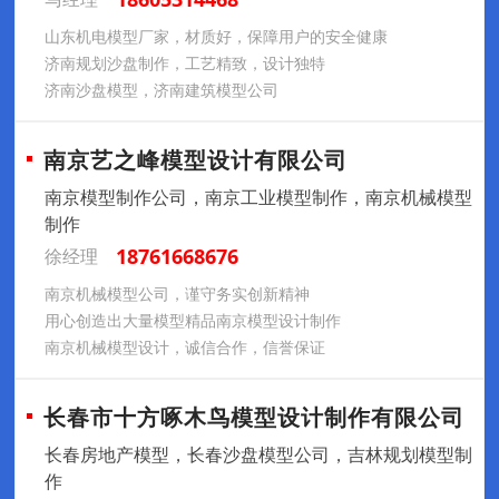
山东机电模型厂家，材质好，保障用户的安全健康
济南规划沙盘制作，工艺精致，设计独特
济南沙盘模型，济南建筑模型公司
南京艺之峰模型设计有限公司
南京模型制作公司，南京工业模型制作，南京机械模型
制作
18761668676
徐经理
南京机械模型公司，谨守务实创新精神
用心创造出大量模型精品南京模型设计制作
南京机械模型设计，诚信合作，信誉保证
长春市十方啄木鸟模型设计制作有限公司
长春房地产模型，长春沙盘模型公司，吉林规划模型制
作