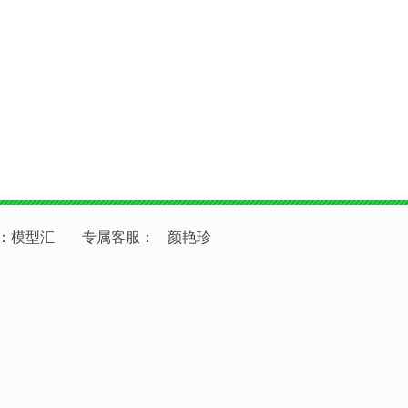
：模型汇
专
属
客
服
：
颜艳珍