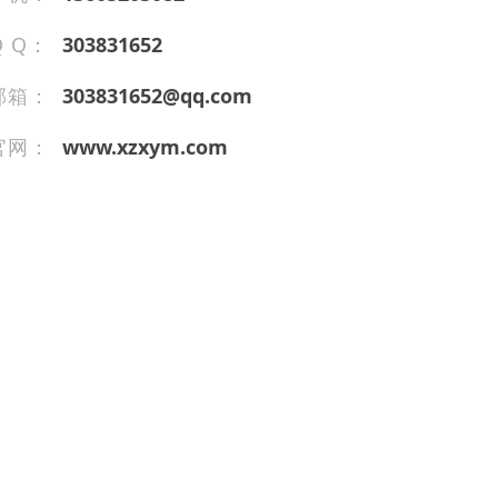
Q Q：
303831652
邮箱：
303831652@qq.com
官网：
www.xzxym.com